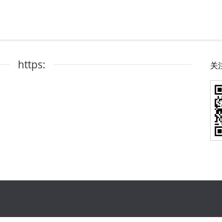
https:
关