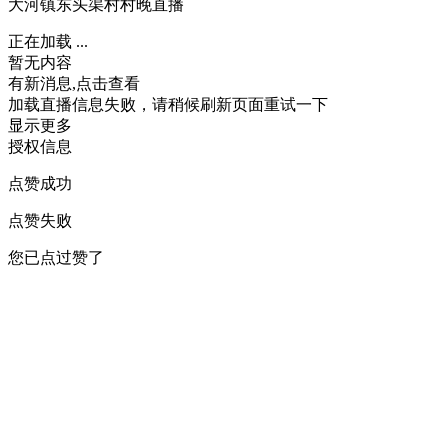
大河镇东头渠村村晚直播
正在加载 ...
暂无内容
有新消息,点击查看
加载直播信息失败，请稍候刷新页面重试一下
显示更多
授权信息
点赞成功
点赞失败
您已点过赞了